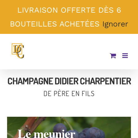
Passer
LIVRAISON OFFERTE DÈS 6
au
contenu
BOUTEILLES ACHETÉES
Ignorer
CHAMPAGNE DIDIER CHARPENTIER
DE PÈRE EN
FILS
Le
meunier