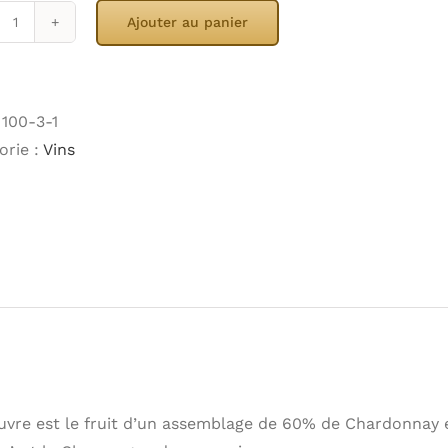
Ajouter au panier
quantité
de
Champagne
Grande
:
100-3-1
Réserve
orie :
Vins
uvre est le fruit d’un assemblage de 60% de Chardonnay e