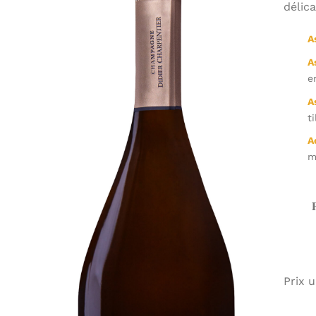
délic
A
A
e
A
t
A
mo
Prix u