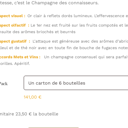
atesse, c’est le Champagne des connaisseurs.
à
141,00 €
spect visuel :
Or clair à reflets dorés lumineux. L’effervescence 
spect olfactif :
Le 1er nez est fruité sur les fruits compotés et l
nsuite des arômes briochés et beurrés
spect gustatif :
L’attaque est généreuse avec des arômes d’abri
illeul et de thé noir avec en toute fin de bouche de fugaces no
ccords Mets et Vins :
Un champagne consensuel qui sera parfait
rilles. Apéritif.
Pack
141,00
€
nitaire 23,50 € la bouteille