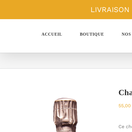
Passer
LIVRAISON
au
contenu
ACCUEIL
BOUTIQUE
NOS
Cha
55,0
Ce ch