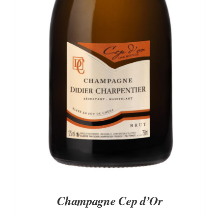
LES
OPTIONS
PEUVENT
ÊTRE
CHOISIES
SUR
LA
PAGE
DU
PRODUIT
Champagne Cep d’Or