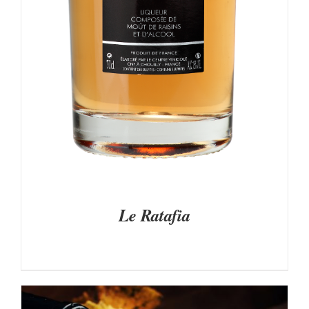
CHOISIES
SUR
LA
PAGE
DU
PRODUIT
Le Ratafia