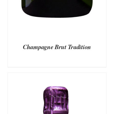
Champagne Brut Tradition