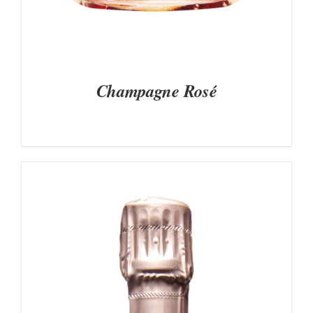
Champagne Rosé