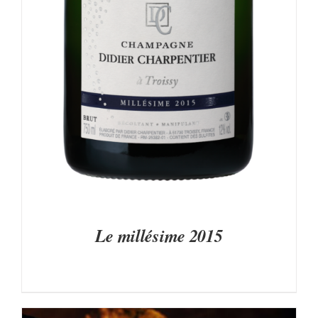
DU
PRODUIT
Le millésime 2015